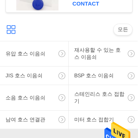
CONTACT
구
하
모든
세
요
재사용할 수 있는 호
유압 호스 이음쇠
스 이음쇠
사
JIS 호스 이음쇠
BSP 호스 이음쇠
이
트
스테인리스 호스 접합
소음 호스 이음쇠
맵
기
남여 호스 연결관
미터 호스 접합기
PRIVACY
POLICY