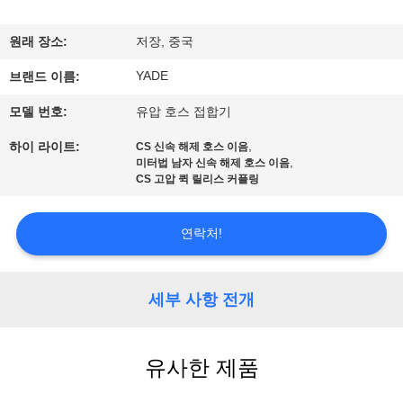
하
여
원래 장소:
저장, 중국
YADE
브랜드 이름:
공
모델 번호:
유압 호스 접합기
장
,
하이 라이트:
CS 신속 해제 호스 이음
,
여
미터법 남자 신속 해제 호스 이음
CS 고압 퀵 릴리스 커플링
행
연락처!
품
세부 사항 전개
질
관
유사한 제품
리