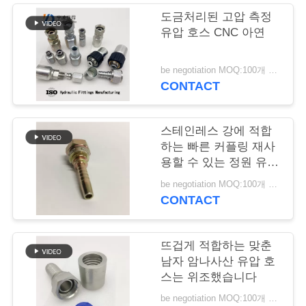
도금처리된 고압 측정
연
유압 호스 CNC 아연
락
be negotiation MOQ:100개 부분
주
CONTACT
세
스테인레스 강에 적합
요
하는 빠른 커플링 재사
용할 수 있는 정원 유압
호스
인
be negotiation MOQ:100개 부분
CONTACT
용
문
뜨겁게 적합하는 맞춘
남자 암나사산 유압 호
을
스는 위조했습니다
요
be negotiation MOQ:100개 부분