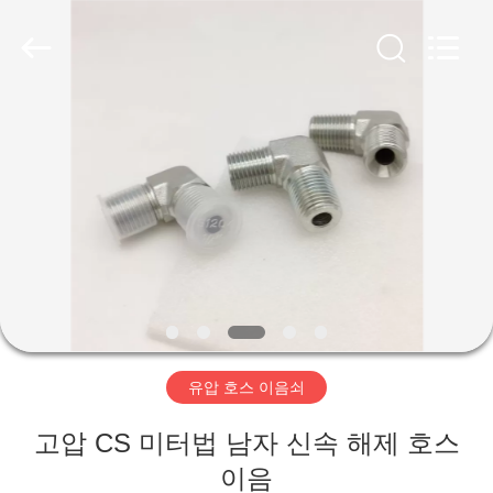
2020
-
2026
Ningbo
Yade
Fluid
Connector
Co.,Ltd.
집
All
Rights
Reserved.
제
품
우
리
유압 호스 이음쇠
에
고압 CS 미터법 남자 신속 해제 호스
대
이음