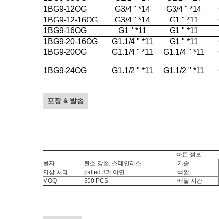
1BG9-12OG
G3/4 " *14
G3/4 " *14
1BG9-12-16OG
G3/4 " *14
G1 " *11
1BG9-16OG
G1 " *11
G1 " *11
1BG9-20-16OG
G1.1/4 " *11
G1 " *11
1BG9-20OG
G1.1/4 " *11
G1.1/4 " *11
1BG9-24OG
G1.1/2 " *11
G1.1/2 " *11
포장 & 발송
빠른 정보
물자
탄소 강철, 스테인리스
기술
지상 처리
palted 3가 아연
색깔
MOQ
300 PCS
배달 시간