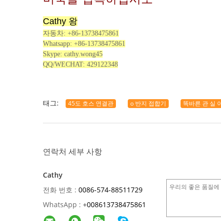
Cathy 왕
자동차:
+86-13738475861
Whatsapp:
+86-13738475861
Skype: cathy.wong45
QQ/WECHAT:
429122348
태그:
45도 호스 연결관
o 반지 접합기
똑바른 관 실 
연락처 세부 사항
Cathy
전화 번호 :
0086-574-88511729
WhatsApp :
+
008613738475861