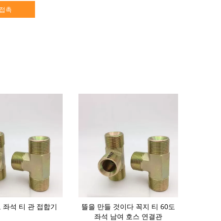
접촉
도 좌석 티 관 접합기
뜰을 만들 것이다 꼭지 티 60도
3B-06 
좌석 남여 호스 연결관