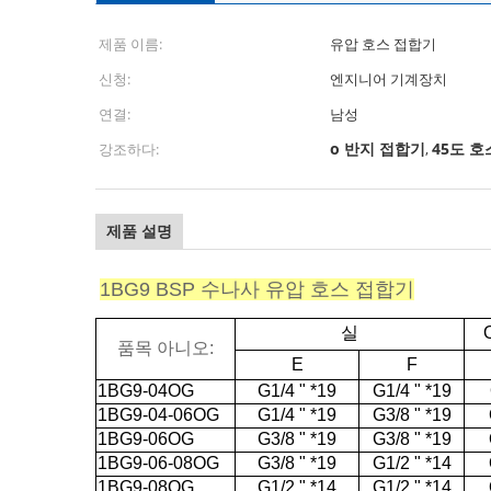
제품 이름:
유압 호스 접합기
신청:
엔지니어 기계장치
연결:
남성
o 반지 접합기
45도 호
강조하다:
,
제품 설명
1BG9 BSP 수나사 유압 호스 접합기
실
품목 아니오:
E
F
1BG9-04OG
G1/4 " *19
G1/4 " *19
1BG9-04-06OG
G1/4 " *19
G3/8 " *19
1BG9-06OG
G3/8 " *19
G3/8 " *19
1BG9-06-08OG
G3/8 " *19
G1/2 " *14
1BG9-08OG
G1/2 " *14
G1/2 " *14